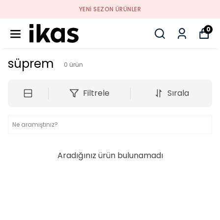
YENI SEZON ÜRÜNLER
0
süprem
0
ürün
Filtrele
Sırala
Aradığınız ürün bulunamadı