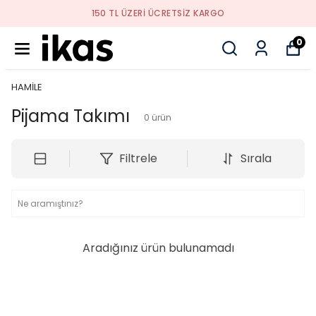
150 TL ÜZERI ÜCRETSIZ KARGO
0
HAMİLE
Pijama Takımı
0
ürün
Filtrele
Sırala
Aradığınız ürün bulunamadı