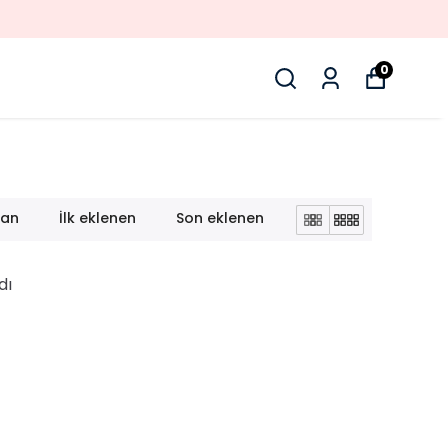
I SEZON ÜRÜNLER
0
lan
İlk eklenen
Son eklenen
dı