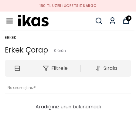
150 TL ÜZERI ÜCRETSIZ KARGO
0
ERKEK
Erkek Çorap
0
ürün
Filtrele
Sırala
Aradığınız ürün bulunamadı