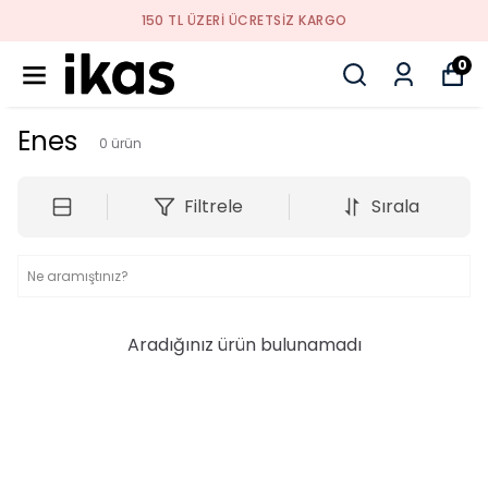
150 TL ÜZERI ÜCRETSIZ KARGO
0
Enes
0
ürün
Filtrele
Sırala
Aradığınız ürün bulunamadı