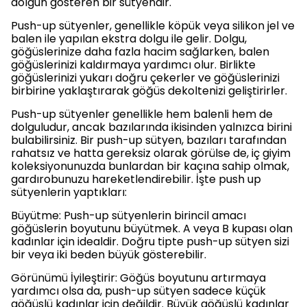
dolgun gösteren bir sütyendir.
Push-up sütyenler, genellikle köpük veya silikon jel ve
balen ile yapılan ekstra dolgu ile gelir. Dolgu,
göğüslerinize daha fazla hacim sağlarken, balen
göğüslerinizi kaldırmaya yardımcı olur. Birlikte
göğüslerinizi yukarı doğru çekerler ve göğüslerinizi
birbirine yaklaştırarak göğüs dekoltenizi geliştirirler.
Push-up sütyenler genellikle hem balenli hem de
dolguludur, ancak bazılarında ikisinden yalnızca birini
bulabilirsiniz. Bir push-up sütyen, bazıları tarafından
rahatsız ve hatta gereksiz olarak görülse de, iç giyim
koleksiyonunuzda bunlardan bir kaçına sahip olmak,
gardırobunuzu hareketlendirebilir. İşte push up
sütyenlerin yaptıkları:
Büyütme: Push-up sütyenlerin birincil amacı
göğüslerin boyutunu büyütmek. A veya B kupası olan
kadınlar için idealdir. Doğru tipte push-up sütyen sizi
bir veya iki beden büyük gösterebilir.
Görünümü İyileştirir: Göğüs boyutunu artırmaya
yardımcı olsa da, push-up sütyen sadece küçük
göğüslü kadınlar için değildir. Büyük göğüslü kadınlar