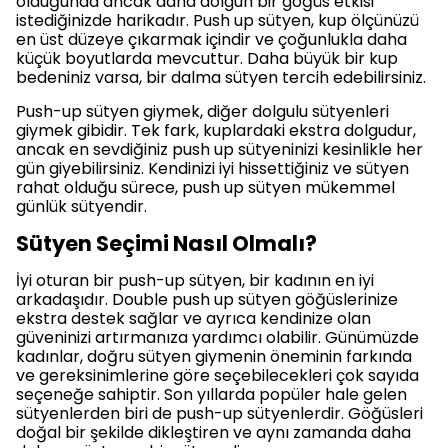
olduğunda ancak daha dolgun bir göğüs etkisi
istediğinizde harikadır. Push up sütyen, kup ölçünüzü
en üst düzeye çıkarmak içindir ve çoğunlukla daha
küçük boyutlarda mevcuttur. Daha büyük bir kup
bedeniniz varsa, bir dalma sütyen tercih edebilirsiniz.
Push-up sütyen giymek, diğer dolgulu sütyenleri
giymek gibidir. Tek fark, kuplardaki ekstra dolgudur,
ancak en sevdiğiniz push up sütyeninizi kesinlikle her
gün giyebilirsiniz. Kendinizi iyi hissettiğiniz ve sütyen
rahat olduğu sürece, push up sütyen mükemmel
günlük sütyendir.
Sütyen Seçimi Nasıl Olmalı?
İyi oturan bir push-up sütyen, bir kadının en iyi
arkadaşıdır. Double push up sütyen göğüslerinize
ekstra destek sağlar ve ayrıca kendinize olan
güveninizi artırmanıza yardımcı olabilir. Günümüzde
kadınlar, doğru sütyen giymenin öneminin farkında
ve gereksinimlerine göre seçebilecekleri çok sayıda
seçeneğe sahiptir. Son yıllarda popüler hale gelen
sütyenlerden biri de push-up sütyenlerdir. Göğüsleri
doğal bir şekilde dikleştiren ve aynı zamanda daha