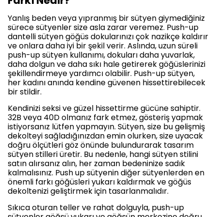
Farkı Nedir?
Yanlış beden veya yıpranmış bir sütyen giymediğiniz
sürece sütyenler size asla zarar veremez. Push-up
dantelli sütyen göğüs dokularınızı çok nazikçe kaldırır
ve onlara daha iyi bir şekil verir. Aslında, uzun süreli
push-up sütyen kullanımı, dokuları daha yuvarlak,
daha dolgun ve daha sıkı hale getirerek göğüslerinizi
şekillendirmeye yardımcı olabilir. Push-up sütyen,
her kadını anında kendine güvenen hissettirebilecek
bir stildir.
Kendinizi seksi ve güzel hissettirme gücüne sahiptir.
32B veya 40D olmanız fark etmez, gösteriş yapmak
istiyorsanız lütfen yapmayın. Sütyen, size bu gelişmiş
dekolteyi sağladığınızdan emin olurken, size uyacak
doğru ölçütleri göz önünde bulundurarak tasarım
sütyen stilleri üretir. Bu nedenle, hangi sütyen stilini
satın alırsanız alın, her zaman bedeninize sadık
kalmalısınız. Push up sütyenin diğer sütyenlerden en
önemli farkı göğüsleri yukarı kaldırmak ve göğüs
dekoltenizi geliştirmek için tasarlanmalıdır.
Sıkıca oturan teller ve rahat dolguyla, push-up
sütyenler göğsü yukarı ve göğsün merkezine doğru