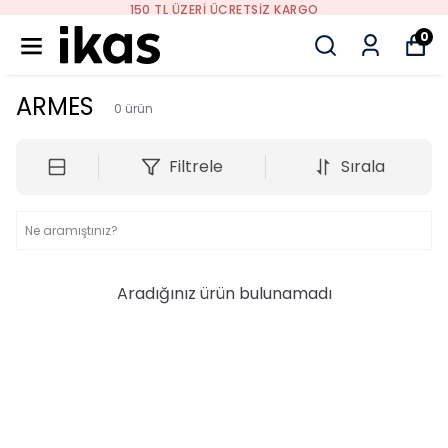
150 TL ÜZERI ÜCRETSIZ KARGO
0
ARMES
0
ürün
Filtrele
Sırala
Aradığınız ürün bulunamadı